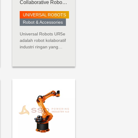
Collaborative Robot -
UR5 e-Series
UNIVERSAL ROBOTS
Robot & Accessories
Universal Robots UR5e
adalah robot kolaboratif
industri ringan yang
dibuat untuk aplikasi
tugas menengah
(hingga 5 kg). Robot
serba guna ini dibangun
dengan
mempertimbangkan
fleksibilitas dan
kemampuan
beradaptasi. UR5e
dirancang untuk
integrasi tanpa bat...