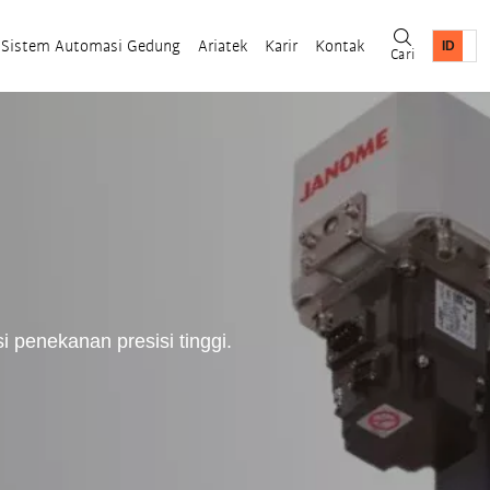
Sistem Automasi Gedung
Ariatek
Karir
Kontak
Cari
 penekanan presisi tinggi.