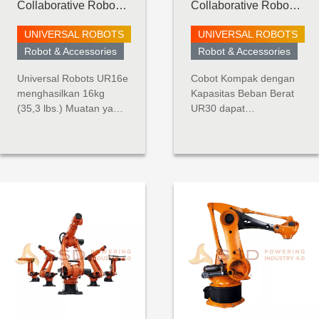
Collaborative Robot -
Collaborative Robot -
UR16 e-Series
UR30
UNIVERSAL ROBOTS
UNIVERSAL ROBOTS
Robot & Accessories
Robot & Accessories
Universal Robots UR16e
Cobot Kompak dengan
menghasilkan 16kg
Kapasitas Beban Berat
(35,3 lbs.) Muatan yang
UR30 dapat
mengesankan dalam
mengangkat beban
jejak kecil, dan sangat
berat sambil
ideal untuk digunakan
mempertahankan
dalam pemeliharaan
ukuran kompak dalam
alat berat, penanganan
lingkungan kolaboratif.
material, pengemasan,
Dengan kapasitas
dan aplikasi penggerak
angkat 30 kg dan
sekrup dan mur. Robot
jangkauan 1300 mm,
pembangkit tenaga...
robot ini dapat
menangani mesin yang
lebih besar,
mempaletka...