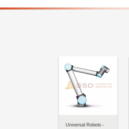
MOBILE INDUSTRIAL
ROBOTS
ELSHIN
SOLOMON
Automation Control, Motor &
Drive
MITSUBISHI ELECTRIC
AUTONICS
WEIDMULLER
ORIENTAL MOTOR
COOL MUSCLE
APEX DYNAMICS
Universal Robots -