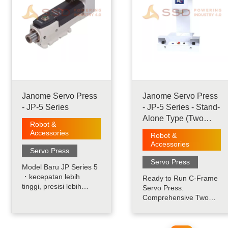
Janome Servo Press
Janome Servo Press
- JP-5 Series
- JP-5 Series - Stand-
Alone Type (Two
Robot &
Hand Switch Model)
Accessories
Robot &
Accessories
Servo Press
Servo Press
Model Baru JP Series 5
・kecepatan lebih
Ready to Run C-Frame
tinggi, presisi lebih
Servo Press.
besar, kemampuan
Comprehensive Two
interfacing yang
Hand Switch-Operated
ditingkatkan. Lebih
Pressing System New
cepat, lebih presisi,
Model JP Series 5