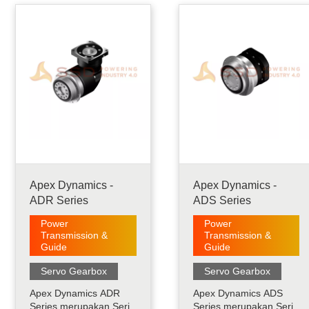
Apex Dynamics AB
yang sangat pendek,
Series adalah generasi
ringan namun kaku dan
terbaru dalam Planetary
kompatibilitas penuh
Technology. Presisi
dengan adaptor motor
Tertinggi, Torsi Tertinggi,
standar. Presisi
dan Pengoperasian
Tertinggi, Torsi Te.....
Senyap.....
Apex Dynamics -
Apex Dynamics -
ADR Series
ADS Series
Power
Power
Transmission &
Transmission &
Guide
Guide
Servo Gearbox
Servo Gearbox
Apex Dynamics ADR
Apex Dynamics ADS
Series merupakan Seri
Series merupakan Seri