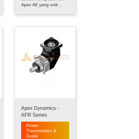
Apex AE yang unik
untuk pasar. Apex
adalah satu-satunya
Produsen yang
Menghasilkan Gearbox
Stainless Steel Silical
Helical World Wide.
Operasi Presisi Tinggi,
Torsi Tinggi, dan Diam
disediakan oleh Helical
Gearing .....
Apex Dynamics -
AFR Series
Power
Transmission &
Guide