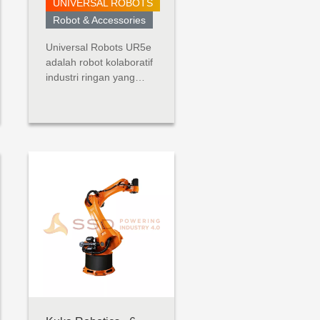
UNIVERSAL ROBOTS
Robot & Accessories
Universal Robots UR5e
adalah robot kolaboratif
industri ringan yang
dibuat untuk aplikasi
tugas menengah
(hingga 5 kg). Robot
serba guna ini dibangun
dengan
mempertimbangkan
fleksibilitas dan
kemampuan
beradaptasi. UR5e
dirancang untuk
integrasi tanpa bat...