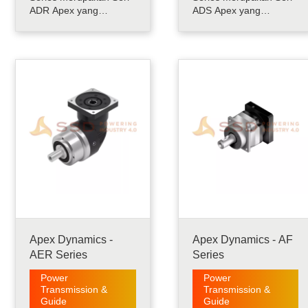
ADR Apex yang
ADS Apex yang
memiliki input 90ｰ
menampilkan poros
melalui gigi bevel spiral.
input yang dirancang
Produk ini memiliki fitur
khusus dengan lubang
perumahan yang
kunci dan tapak. produk
sangat pendek, kaku,
ini mudah dikendarai
dan kompatibilitas
melalui timing belt
penuh untuk motor apa
pulley atau coupling.
pun. Torsi Tinggi, Timbal
Produk Ini telah dibuat
Balik Rendah
khusus untuk
COMPACT Helic.....
meningkatkan flek.....
Apex Dynamics -
Apex Dynamics - AF
AER Series
Series
Power
Power
Transmission &
Transmission &
Guide
Guide