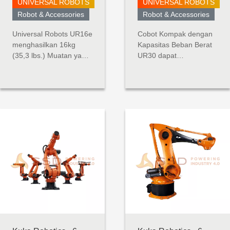
UNIVERSAL ROBOTS
UNIVERSAL ROBOTS
Robot & Accessories
Robot & Accessories
Universal Robots UR16e
Cobot Kompak dengan
menghasilkan 16kg
Kapasitas Beban Berat
(35,3 lbs.) Muatan yang
UR30 dapat
mengesankan dalam
mengangkat beban
jejak kecil, dan sangat
berat sambil
ideal untuk digunakan
mempertahankan
dalam pemeliharaan
ukuran kompak dalam
alat berat, penanganan
lingkungan kolaboratif.
material, pengemasan,
Dengan kapasitas
dan aplikasi penggerak
angkat 30 kg dan
sekrup dan mur. Robot
jangkauan 1300 mm,
pembangkit tenaga...
robot ini dapat
menangani mesin yang
lebih besar,
mempaletka...