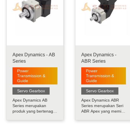
Apex Dynamics - AB
Apex Dynamics -
Series
ABR Series
Power
Power
Transmission &
Transmission &
Guide
Guide
Servo Gearbox
Servo Gearbox
Apex Dynamics AB
Apex Dynamics ABR
Series merupakan
Series merupakan Seri
produk yang bertenaga,
ABR Apex yang memiliki
presisi, senyap, dan
input 90ｰ melalui helical
cepat, cocok untuk
bevel gear. Produk ini
semua aplikasi servo.
memiliki fitur housing