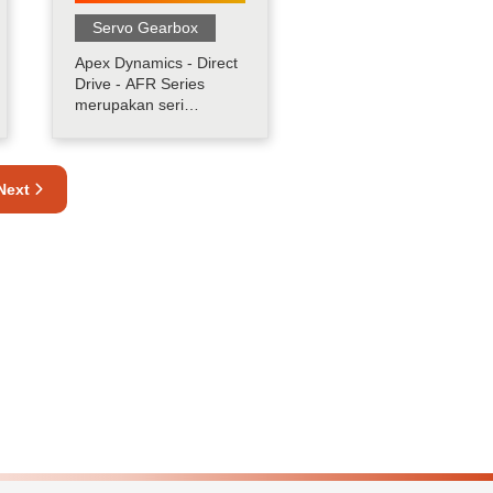
Servo Gearbox
Apex Dynamics - Direct
Drive - AFR Series
merupakan seri
gearhead AFR dari
Apex yang memiliki
input 90ｰ melalui roda
Next
gigi heliks. Produk ini
dilengkapi dengan
desain housing yang
sangat ringkas, ringan
namun tetap kaku, serta
kompatibel sepenuhnya
dengan .....