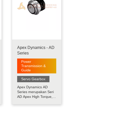
Apex Dynamics - AD
Series
Power
Transmission &
Guide
Servo Gearbox
Apex Dynamics AD
Series merupakan Seri
AD Apex High Torque,
Low backlash,
COMPACT Helical, One
Piece Plantary Cage