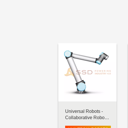
ROBOTS
ELSHIN
SOLOMON
Automation Control, Motor &
Drive
MITSUBISHI ELECTRIC
AUTONICS
WEIDMULLER
ORIENTAL MOTOR
COOL MUSCLE
APEX DYNAMICS
Universal Robots -
Collaborative Robot -
CKD
UR10 e-Series