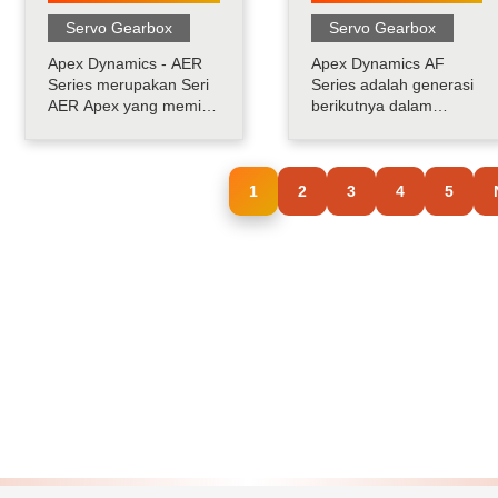
Servo Gearbox
Servo Gearbox
Apex Dynamics - AER
Apex Dynamics AF
Series merupakan Seri
Series adalah generasi
AER Apex yang memiliki
berikutnya dalam
input 90ｰ melalui roda
teknologi planet.
gigi heliks dan memiliki
Pengoperasian Presisi
fitur perumahan yang
Tertinggi, Torsi Tertinggi,
sangat singkat, ringan
1
2
dan Diam disediakan
3
4
5
namun kaku dan
oleh Helical Gearing
kompatibilitas penuh
yang dioptimalkan
dengan adaptor motor
100%. Beban Aksial dan
standar. Apex adalah
Radial Tinggi disediakan
satu-satunya
oleh Bantalan Rol
Produse.....
Tirus.....