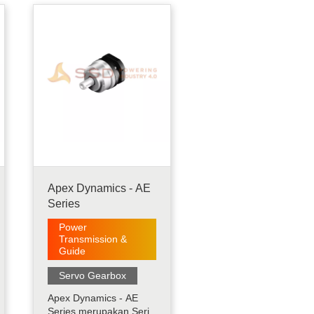
Design yang
Menyediakan Desain
Flensa Rotasi yang
Paling Kaku dan Paling
Akurat di pasaran saat
ini. Akurasi Superior
kurang dari 1 arc-min
.....
Apex Dynamics - AE
Series
Power
Transmission &
Guide
Servo Gearbox
Apex Dynamics - AE
Series merupakan Seri