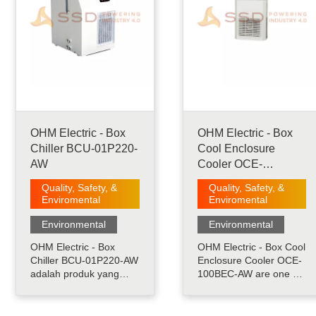
OHM Electric - Box
OHM Electric - Box
Chiller BCU-01P220-
Cool Enclosure
AW
Cooler OCE-
100BEC-AW
Quality, Safety, &
Quality, Safety, &
Enviromental
Enviromental
Environmental
Environmental
OHM Electric - Box
OHM Electric - Box Cool
Chiller BCU-01P220-AW
Enclosure Cooler OCE-
adalah produk yang
100BEC-AW are one of
digunakan untuk
the OHM product. By
menjaga benda pada
Peltier-used cooling
suhu konstan dengan
method, BOXCOOL has