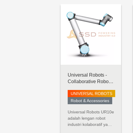
SAMICK PRECISION
Quality, Health, Safety &
Environmental
SHISHIDO
ELECTROSTATIC
OHM ELECTRIC
Universal Robots -
Collaborative Robot -
UR10 e-Series
UNIVERSAL ROBOTS
Robot & Accessories
Universal Robots UR10e
adalah lengan robot
industri kolaboratif yang
sangat fleksibel dengan