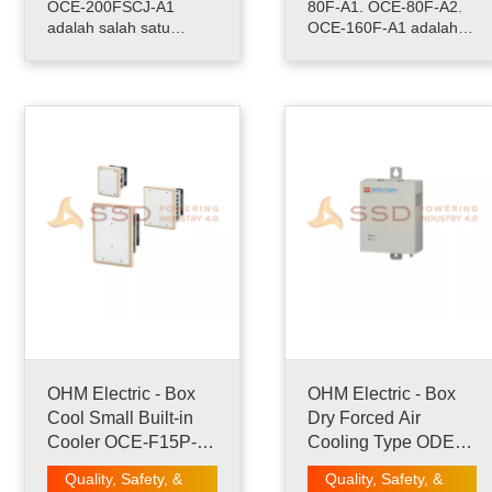
OCE-200FSCJ-A1
80F-A1. OCE-80F-A2.
adalah salah satu
OCE-160F-A1 adalah
produk OHM. Dengan
salah satu produk OHM.
metode pendinginan
Dengan metode
yang digunakan Peltier,
pendinginan yang
BOXCOOL telah
digunakan Peltier,
merealisasikan desain
BOXCOOL telah
sistem yang kompak
merealisasikan desain
dan rendah kebisingan
sistem yang kompak
yang sulit dengan
dan rendah kebisingan
pendingin yang
yang sulit dengan
digunakan kompresor
pendingin yang
konvensional. .....
digunakan kompres.....
OHM Electric - Box
OHM Electric - Box
Cool Small Built-in
Dry Forced Air
Cooler OCE-F15P-
Cooling Type ODE-
D12. OCE-F40P-
F110-AW
Quality, Safety, &
Quality, Safety, &
D24. OCE-F80P-D24