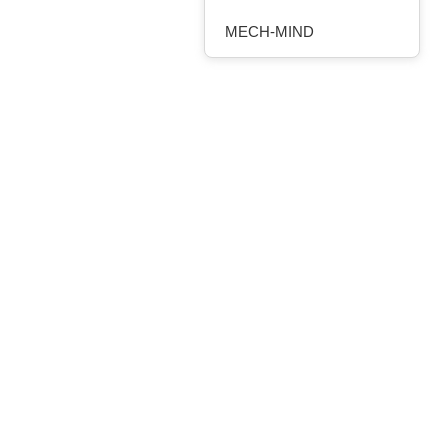
MECH-MIND
ROBOTEQ
HANSHIN ROBOCHAIN
MOBILE INDUSTRIAL
ROBOTS
ELSHIN
SOLOMON
Automation Control, Motor &
Drive
MITSUBISHI ELECTRIC
AUTONICS
WEIDMULLER