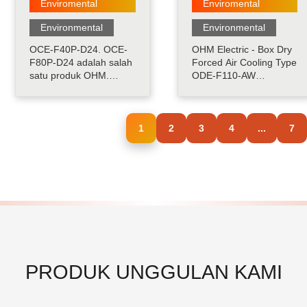
Enviromental
Enviromental
Environmental
Environmental
OCE-F40P-D24. OCE-
OHM Electric - Box Dry
F80P-D24 adalah salah
Forced Air Cooling Type
satu produk OHM.
ODE-F110-AW
Dengan metode
merupakan produk
pendinginan yang
yang dilengkapi dengan
digunakan Peltier,
motor kipas, model ini
BOXCOOL telah
1
2
menyebabkan
3
4
...
7
merealisasikan desain
pendinginan udara
sistem yang kompak
dengan masuknya
dan rendah kebisingan
udara secara paksa dan
yang sulit dengan
pembuangan panas
pendingin yang
serta menurunkan
digunakan kompresor
tingkat kelembaban......
konvensional. Tida.....
PRODUK UNGGULAN KAMI