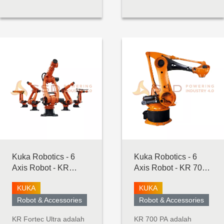
jejak kecil, dan sangat
berat sambil
ideal untuk digunakan
mempertahankan
dalam pemeliharaan
ukuran kompak dalam
alat berat, penanganan
lingkungan kolaboratif.
material, pengemasan,
Dengan kapasitas
dan aplikasi penggerak
angkat 30 kg dan
sekrup dan mur. Robot
jangkauan 1300 mm,
pembangkit tenaga...
robot ini dapat
menangani mesin yang
lebih besar,
mempaletka...
Kuka Robotics - 6
Kuka Robotics - 6
Axis Robot - KR
Axis Robot - KR 700
Fortec Ultra
PA
KUKA
KUKA
Robot & Accessories
Robot & Accessories
KR Fortec Ultra adalah
KR 700 PA adalah