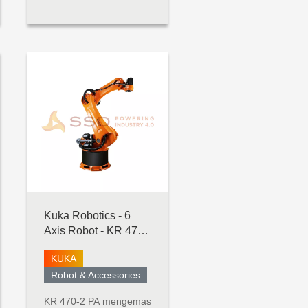
tugas menengah
(hingga 5 kg). Robot
serba guna ini dibangun
dengan
mempertimbangkan
fleksibilitas dan
kemampuan
beradaptasi. UR5e
dirancang untuk
integrasi tanpa bat...
Kuka Robotics - 6
Axis Robot - KR 470-
2 PA
KUKA
Robot & Accessories
KR 470-2 PA mengemas