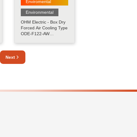
Enviromental
Environmental
OHM Electric - Box Dry
Forced Air Cooling Type
ODE-F122-AW
merupakan produk
yang dilengkapi dengan
motor kipas, model ini
Next
menyebabkan
pendinginan udara
dengan masuknya
udara secara paksa dan
pembuangan panas
serta menurunkan
tingkat kelembaban......