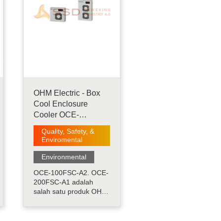
OHM Electric - Box
Cool Enclosure
Cooler OCE-
100FSC-A1. OCE-
Quality, Safety, &
100FSC-A2. OCE-
Enviromental
200FSC-A1
Environmental
OCE-100FSC-A2. OCE-
200FSC-A1 adalah
salah satu produk OHM.
Dengan metode
pendinginan yang
digunakan Peltier,