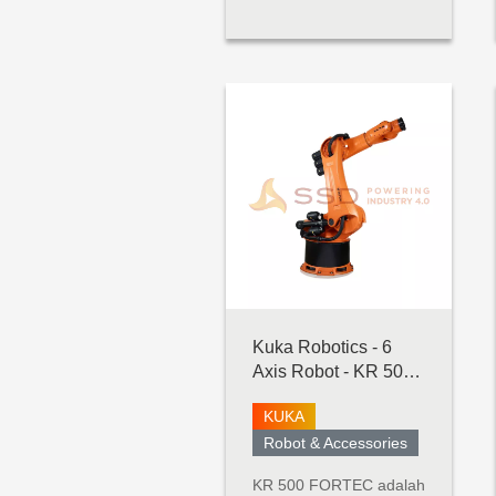
muatan tinggi (12,5 kg)
dan kemampuan
jangkauan panjang.
Jarak mencapai
1300mm mencakup
ruang kerja yang luas
tanpa mengurangi
presisi atau kinerja
muatan. UR10e ...
Kuka Robotics - 6
Axis Robot - KR 500
Fortec
KUKA
Robot & Accessories
KR 500 FORTEC adalah