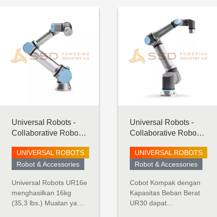
Universal Robots -
Universal Robots -
Collaborative Robot -
Collaborative Robot -
UR16 e-Series
UR30
UNIVERSAL ROBOTS
UNIVERSAL ROBOTS
Robot & Accessories
Robot & Accessories
Universal Robots UR16e
Cobot Kompak dengan
menghasilkan 16kg
Kapasitas Beban Berat
(35,3 lbs.) Muatan yang
UR30 dapat
mengesankan dalam
mengangkat beban