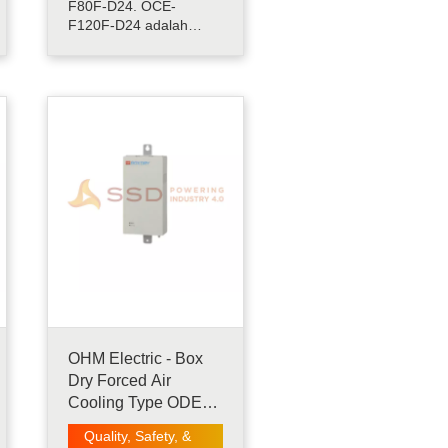
F80F-D24. OCE-
F120F-D24 adalah
salah satu produk OHM.
Dengan metode
pendinginan yang
digunakan Peltier,
BOXCOOL telah
merealisasikan desain
sistem yang kompak
dan rendah kebisingan
yang sulit dengan
pendingin yang
digunakan kompresor
kon.....
OHM Electric - Box
Dry Forced Air
Cooling Type ODE-
F122-AW
Quality, Safety, &