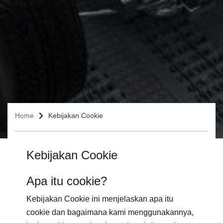
Home
Kebijakan Cookie
Kebijakan Cookie
Apa itu cookie?
Kebijakan Cookie ini menjelaskan apa itu
cookie dan bagaimana kami menggunakannya,