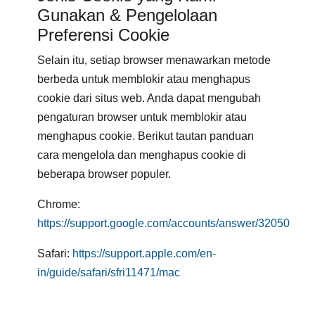
Gunakan & Pengelolaan
Preferensi Cookie
Selain itu, setiap browser menawarkan metode
berbeda untuk memblokir atau menghapus
cookie dari situs web. Anda dapat mengubah
pengaturan browser untuk memblokir atau
menghapus cookie. Berikut tautan panduan
cara mengelola dan menghapus cookie di
beberapa browser populer.
Chrome:
https://support.google.com/accounts/answer/32050
Safari:
https://support.apple.com/en-
in/guide/safari/sfri11471/mac
Firefox:
https://support.mozilla.org/en-