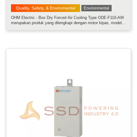
Quality, Safety, & Enviromental
Environmental
OHM Electric - Box Dry Forced Air Cooling Type ODE-F110-AW
merupakan produk yang dilengkapi dengan motor kipas, model
ini menyebabkan pendinginan udara dengan masuknya udara
secara paksa dan pembuangan panas serta menurunkan tingkat
kelembaban......