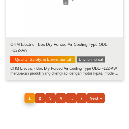
OHM Electric - Box Dry Forced Air Cooling Type ODE-
F122-AW
Quality, Safety, & Enviromental
Environmental
OHM Electric - Box Dry Forced Air Cooling Type ODE-F122-AW
merupakan produk yang dilengkapi dengan motor kipas, model
ini menyebabkan pendinginan udara dengan masuknya udara
secara paksa dan pembuangan panas serta menurunkan tingkat
kelembaban......
1
2
3
4
...
7
Next »