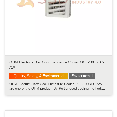
OHM Electric - Box Cool Enclosure Cooler OCE-100BEC-
AW
Quality, Safety, & Enviromental
Environmental
OHM Electric - Box Cool Enclosure Cooler OCE-100BEC-AW
are one of the OHM product. By Peltier-used cooling method,
BOXCOOL has realized compact and low-noise system design
which has been difficult with conventional compressor-used
coolers. No refrigerant,.....