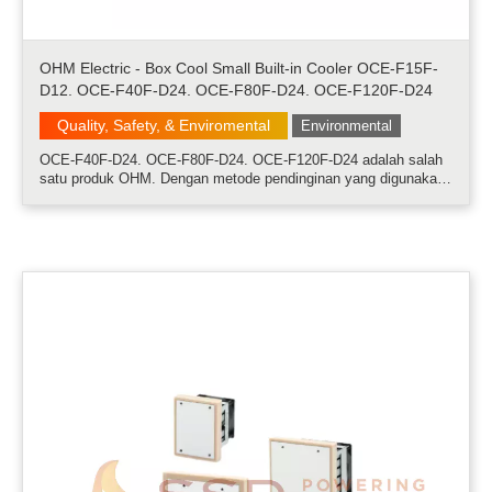
OHM Electric - Box Cool Small Built-in Cooler OCE-F15F-
D12. OCE-F40F-D24. OCE-F80F-D24. OCE-F120F-D24
Quality, Safety, & Enviromental
Environmental
OCE-F40F-D24. OCE-F80F-D24. OCE-F120F-D24 adalah salah
satu produk OHM. Dengan metode pendinginan yang digunakan
Peltier, BOXCOOL telah merealisasikan desain sistem yang
kompak dan rendah kebisingan yang sulit dengan pendingin
yang digunakan kompresor kon.....