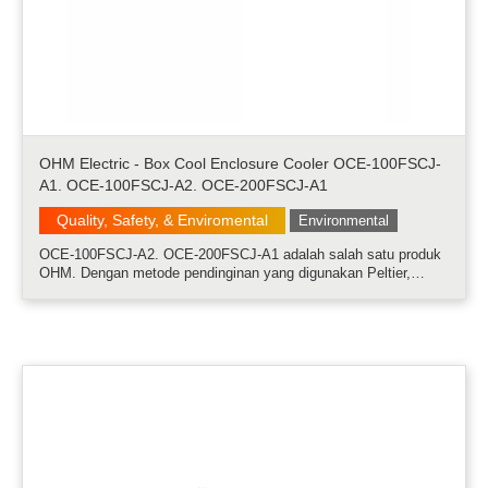
OHM Electric - Box Cool Enclosure Cooler OCE-100FSCJ-
A1. OCE-100FSCJ-A2. OCE-200FSCJ-A1
Quality, Safety, & Enviromental
Environmental
OCE-100FSCJ-A2. OCE-200FSCJ-A1 adalah salah satu produk
OHM. Dengan metode pendinginan yang digunakan Peltier,
BOXCOOL telah merealisasikan desain sistem yang kompak
dan rendah kebisingan yang sulit dengan pendingin yang
digunakan kompresor konvensional. .....