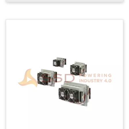
sistem yang kompak dan rendah kebisingan yang sulit dengan
pendingin yang digunakan kompres.....