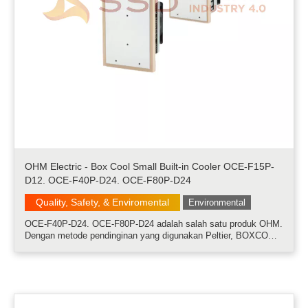
OHM Electric - Box Cool Small Built-in Cooler OCE-F15P-
D12. OCE-F40P-D24. OCE-F80P-D24
Quality, Safety, & Enviromental
Environmental
OCE-F40P-D24. OCE-F80P-D24 adalah salah satu produk OHM.
Dengan metode pendinginan yang digunakan Peltier, BOXCOOL
telah merealisasikan desain sistem yang kompak dan rendah
kebisingan yang sulit dengan pendingin yang digunakan
kompresor konvensional. Tida.....