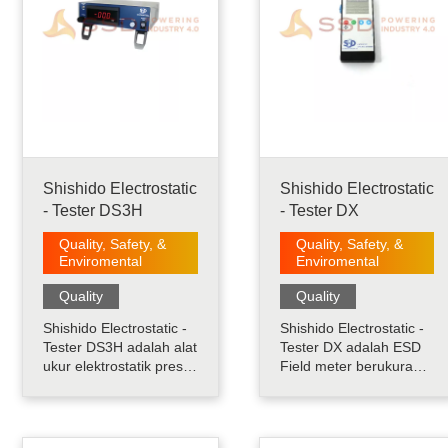
Shishido Electrostatic
Shishido Electrostatic
- Tester DS3H
- Tester DX
Quality, Safety, &
Quality, Safety, &
Enviromental
Enviromental
Quality
Quality
Shishido Electrostatic -
Shishido Electrostatic -
Tester DS3H adalah alat
Tester DX adalah ESD
ukur elektrostatik presisi
Field meter berukuran
portabel dengan layar
praktis, yang
digital dirancang untuk
menggabungkan
pengukuran non-kontak
berbagai fungsi
dari potensi objek yang
termasuk pengukuran