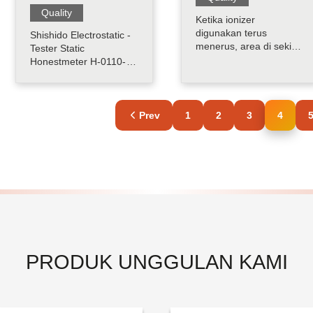
Quality
Ketika ionizer
digunakan terus
Shishido Electrostatic -
menerus, area di sekitar
Tester Static
jarum emitor yang
Honestmeter H-0110-
menghasilkan ion
S4 adalah instrumen
menjadi kotor,
yang dirancang untuk
menyebabkan
mengukur redaman
penurunan efektivitas
listrik statis, dan
Prev
1
2
3
4
proses eliminasi statis.
merupakan perangkat
Untuk mempertahankan
yang ideal untuk
eliminasi statis yang
mengukur difusi statis
efektif, pembersihan
dalam material.
jarum emitor secara
Perangkat ini digunakan
berkal.....
untuk mengisi
sampe.....
PRODUK UNGGULAN KAMI