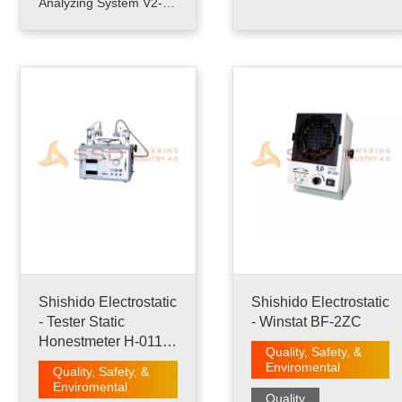
yang berguna untuk
Analyzing System V2-
pengecekan resistivitas
S1 adalah instrumen
permukaan bahan
yang dirancang untuk
konduktif dan
mengukur redaman
pengecekan bahan
listrik statis, dan
disipatif......
merupakan perangkat
yang ideal untuk
mengukur difusi statis
dalam material.
Perangkat ini digunakan
untuk mengisi.....
Shishido Electrostatic
Shishido Electrostatic
- Tester Static
- Winstat BF-2ZC
Honestmeter H-0110-
Quality, Safety, &
S4
Enviromental
Quality, Safety, &
Enviromental
Quality