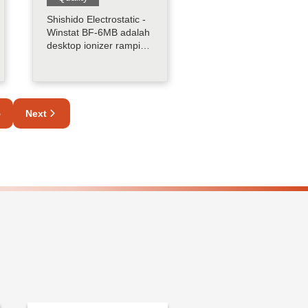
Shishido Electrostatic -
Winstat BF-6MB adalah
desktop ionizer ramping
yang dirancang dengan
menampilkan SSD
HDC-AC teknologi tinggi
yang memiliki
kemampuan eliminasi
5
Next
statis jangka panjang
dan stabil......