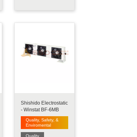
yang mengukur
hambatan listrik dari
sepatu antistatik yang
dirancang untuk
menghilangkan listrik
statis dari tubuh
manusia, sementara
sepatu sedang dipakai.
Untuk melakukan
pengukuran,.....
Shishido Electrostatic
- Winstat BF-6MB
Quality, Safety, &
Enviromental
Quality