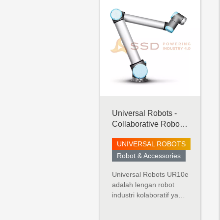
SAMICK PRECISION
Quality, Health, Safety &
Environmental
SHISHIDO
ELECTROSTATIC
OHM ELECTRIC
Universal Robots -
Collaborative Robot -
UR10 e-Series
UNIVERSAL ROBOTS
Robot & Accessories
Universal Robots UR10e
adalah lengan robot
industri kolaboratif yang
sangat fleksibel dengan
muatan tinggi (12,5 kg)