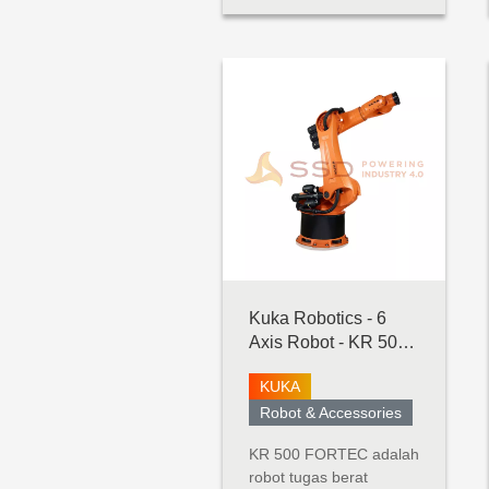
dan kemampuan
jangkauan panjang.
Jarak mencapai
1300mm mencakup
ruang kerja yang luas
tanpa mengurangi
presisi atau kinerja
muatan. UR10e ...
Kuka Robotics - 6
Axis Robot - KR 500
Fortec
KUKA
Robot & Accessories
KR 500 FORTEC adalah
robot tugas berat