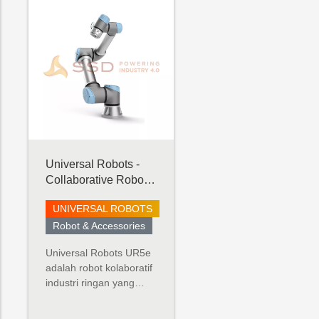
Universal Robots -
Collaborative Robot -
UR5 e-Series
UNIVERSAL ROBOTS
Robot & Accessories
Universal Robots UR5e
adalah robot kolaboratif
industri ringan yang
dibuat untuk aplikasi
tugas menengah