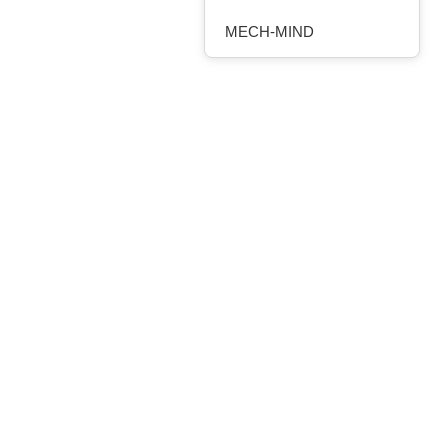
MECH-MIND
ROBOTEQ
HANSHIN ROBOCHAIN
MOBILE INDUSTRIAL
ROBOTS
ELSHIN
SOLOMON
Automation Control, Motor &
Drive
MITSUBISHI ELECTRIC
AUTONICS
WEIDMULLER