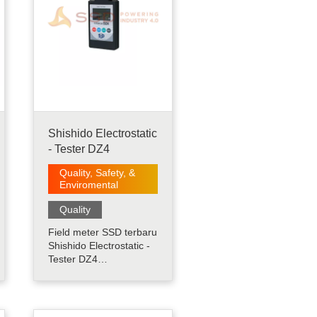
Shishido Electrostatic
- Tester DZ4
Quality, Safety, &
Enviromental
Quality
Field meter SSD terbaru
Shishido Electrostatic -
Tester DZ4
pengoperasian yang
mudah dan harga yang
terjangkau......