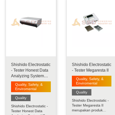
diisi daya. Ini
potensi permukaan
mendeteksi listrik statis
objek ESD, pemantauan
dengan memvariasikan
pelat bermuatan, dan
medan listrik yang
pemantauan
diter.....
keseimbangan ion. DX
memiliki tampilan digital
dan .....
Shishido Electrostatic
Shishido Electrostatic
- Tester Honest Data
- Tester Megaresta II
Analyzing System
Quality, Safety, &
V2-S1
Enviromental
Quality, Safety, &
Enviromental
Quality
Quality
Shishido Electrostatic -
Tester Megaresta II
Shishido Electrostatic -
merupakan produk
Tester Honest Data