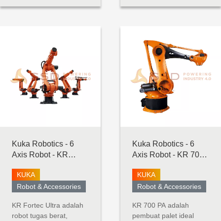
ideal untuk digunakan
mempertahankan
dalam pemeliharaan
ukuran kompak dalam
alat berat, penanganan
lingkungan kolaboratif.
material, pengemasan,
Dengan kapasitas
dan aplikasi penggerak
angkat 30 kg dan
sekrup dan mur. Robot
jangkauan 1300 mm,
pembangkit tenaga...
robot ini dapat
menangani mesin yang
lebih besar,
mempaletka...
Kuka Robotics - 6
Kuka Robotics - 6
Axis Robot - KR
Axis Robot - KR 700
Fortec Ultra
PA
KUKA
KUKA
Robot & Accessories
Robot & Accessories
KR Fortec Ultra adalah
KR 700 PA adalah
robot tugas berat,
pembuat palet ideal