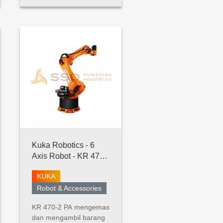
(hingga 5 kg). Robot
serba guna ini dibangun
dengan
mempertimbangkan
fleksibilitas dan
kemampuan
beradaptasi. UR5e
dirancang untuk
integrasi tanpa bat...
Kuka Robotics - 6
Axis Robot - KR 470-
2 PA
KUKA
Robot & Accessories
KR 470-2 PA mengemas
dan mengambil barang