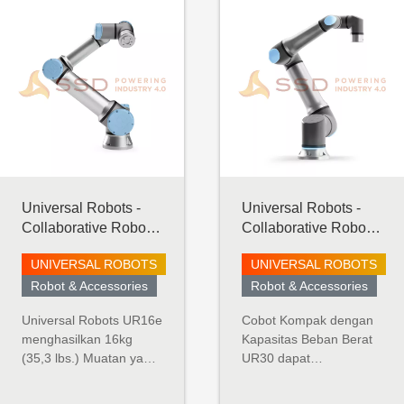
Universal Robots -
Universal Robots -
Collaborative Robot -
Collaborative Robot -
UR16 e-Series
UR30
UNIVERSAL ROBOTS
UNIVERSAL ROBOTS
Robot & Accessories
Robot & Accessories
Universal Robots UR16e
Cobot Kompak dengan
menghasilkan 16kg
Kapasitas Beban Berat
(35,3 lbs.) Muatan yang
UR30 dapat
mengesankan dalam
mengangkat beban
jejak kecil, dan sangat
berat sambil