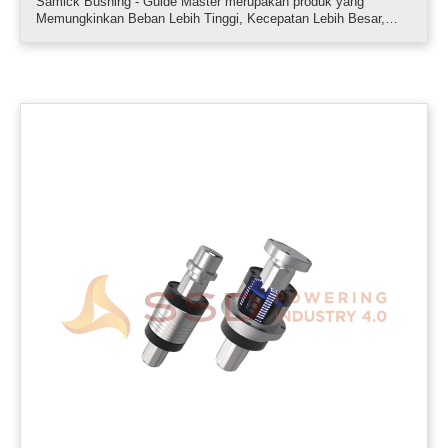
Samick Bushing - Guide Master merupakan produk yang
Memungkinkan Beban Lebih Tinggi, Kecepatan Lebih Besar,
Akurasi Superior, dan Stabilitas Mekanis. Panduan SAMICK
Master SGM Merevolusi Panduan Pasca Gerak Linier Dengan
Desain Roller Jarum Segi Delapan y.....