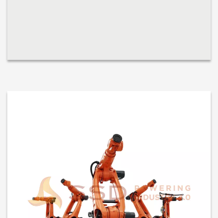
sedangkan varian Foundry sangat cocok untuk tugas berat di
pengecora...