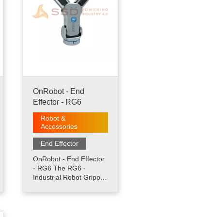
OnRobot - End
Effector - RG6
Robot &
Accessories
End Effector
OnRobot - End Effector
- RG6 The RG6 -
Industrial Robot Gripper
Gripper RG6
merupakan electric
gripper yang fleksibel
dan didesain khusus