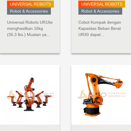
UNIVERSAL ROBOTS
UNIVERSAL ROBOTS
Robot & Accessories
Robot & Accessories
Universal Robots UR16e
Cobot Kompak dengan
menghasilkan 16kg
Kapasitas Beban Berat
(35,3 lbs.) Muatan yang
UR30 dapat
mengesankan dalam
mengangkat beban
jejak kecil, dan sangat
berat sambil
ideal untuk digunakan
mempertahankan
dalam pemeliharaan
ukuran kompak dalam
alat berat, penanganan
lingkungan kolaboratif.
material, pengemasan,
Dengan kapasitas
dan aplikasi penggerak
angkat 30 kg dan
sekrup dan mur. Robot
jangkauan 1300 mm,
pembangkit tenaga...
robot ini dapat
menangani mesin yang
lebih besar,
mempaletka...