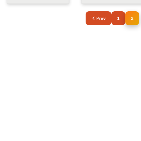
yang ringkas dan
gripper memiliki
mudah dipindah-pindah,
kemungkinan
menghadirkan
penyesuaian yang tidak
fleksibilitas ke lini
terbatas. VGC10
Prev
1
2
produksi dan
memiliki opsi cangkir
menghemat biaya
hisap berubah juga
perawatan. VG10
untuk hampir semua
memiliki lengan fleksibel
kebutuhan aplikasi.
dan penyedot debu
Lebih kecil dari VG10,
yang memungkinkan
VGC10 dapat masuk ke
untuk menangani
l.....
berb.....