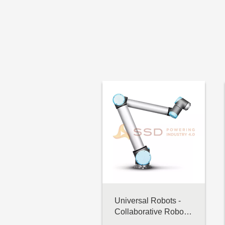
MOBILE INDUSTRIAL
ROBOTS
ELSHIN
SOLOMON
Automation Control, Motor &
Drive
MITSUBISHI ELECTRIC
AUTONICS
WEIDMULLER
ORIENTAL MOTOR
COOL MUSCLE
APEX DYNAMICS
Universal Robots -
Collaborative Robot -
CKD
UR10 e-Series