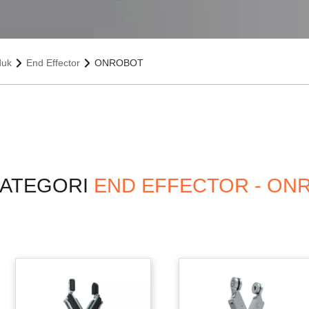
duk
End Effector
ONROBOT
KATEGORI
END EFFECTOR - ON