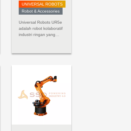
UNIVERSAL ROBOTS
Robot & Accessories
Universal Robots UR5e
adalah robot kolaboratif
industri ringan yang
dibuat untuk aplikasi
tugas menengah
(hingga 5 kg). Robot
serba guna ini dibangun
dengan
mempertimbangkan
fleksibilitas dan
kemampuan
beradaptasi. UR5e
dirancang untuk
integrasi tanpa bat...