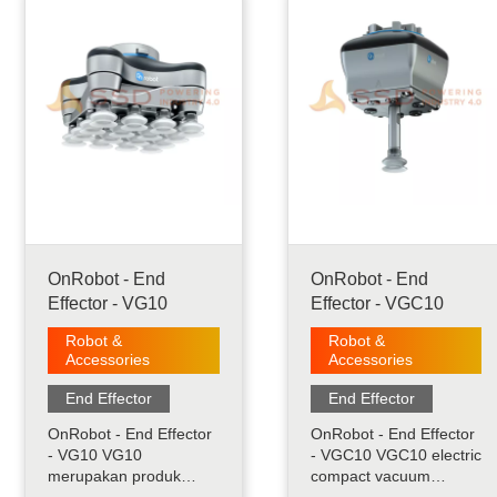
objek. Biasanya
dan sensor jarak. RG2-
digunakan untuk
FT merupakan gripper
aplikasi pick and place.
canggih dengan
Gaya genggaman serta
tambahan
lebar genggaman dapat
penginderaan dan
d.....
kecerdasan. RG2-FT
memiliki built-in.....
OnRobot - End
OnRobot - End
Effector - VG10
Effector - VGC10
Robot &
Robot &
Accessories
Accessories
End Effector
End Effector
OnRobot - End Effector
OnRobot - End Effector
- VG10 VG10
- VGC10 VGC10 electric
merupakan produk
compact vacuum