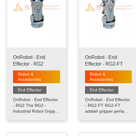
OnRobot - End
OnRobot - End
Effector - RG2
Effector - RG2-FT
Robot &
Robot &
Accessories
Accessories
End Effector
End Effector
OnRobot - End Effector
OnRobot - End Effector
- RG2 The RG2 -
- RG2-FT RG2-FT
Industrial Robot Gripper
adalah gripper pertama
RG2 adalah electrical
di dunia yang dapat
collaborative gripper
mendeteksi objek
yang dapat menangani
menggunakan
variasi berbagai ukuran
kekuatan/torsi bawaan