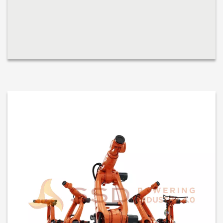
sedangkan varian Foundry sangat cocok untuk tugas berat di
pengecora...