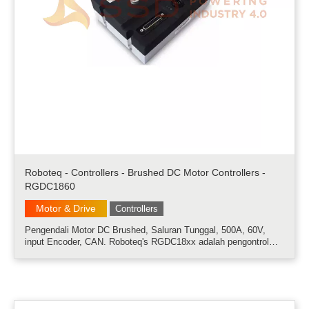
Roboteq - Controllers - Brushed DC Motor Controllers -
RGDC1860
Motor & Drive
Controllers
Pengendali Motor DC Brushed, Saluran Tunggal, 500A, 60V,
input Encoder, CAN. Roboteq's RGDC18xx adalah pengontrol
motor dengan fitur arus sangat tinggi untuk motor DC yang
disikat. Pengontrol dapat beroperasi dalam salah satu dari
beberapa mode untuk mer.....