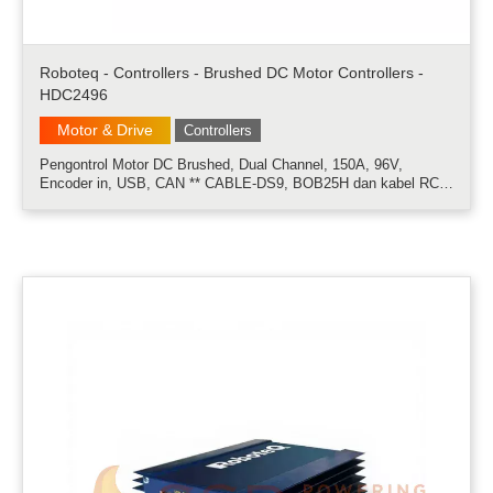
Roboteq - Controllers - Brushed DC Motor Controllers -
HDC2496
Motor & Drive
Controllers
Pengontrol Motor DC Brushed, Dual Channel, 150A, 96V,
Encoder in, USB, CAN ** CABLE-DS9, BOB25H dan kabel RC5
tidak termasuk. Pesan secara terpisah ** Pengontrol HDC24xx
Roboteq merupakan produk yang dirancang untuk mengubah
perintah yang diterima dari r.....