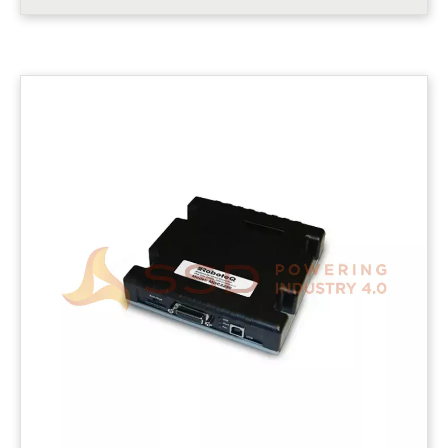
Kabel CABLE-DS9, BOB15, RC2 dan ENC1 tidak termasuk.
Pesan secara terpisah ** Kontroler Roboteq MDC22xx
merupakan produk yang dirancang.....