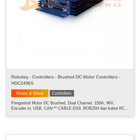
Roboteq - Controllers - Brushed DC Motor Controllers -
HDC2496S
Motor & Drive
Controllers
Pengontrol Motor DC Brushed, Dual Channel, 150A, 96V,
Encoder in, USB, CAN ** CABLE-DS9, BOB25H dan kabel RC5
tidak termasuk. Pesan secara terpisah ** Pengontrol HDC24xx
Roboteq dirancang untuk mengubah perintah yang diterima dari
radio RC, Analog Joysti.....