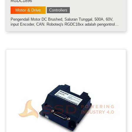
RGDC1896
Motor & Drive
Controllers
Pengendali Motor DC Brushed, Saluran Tunggal, 500A, 60V,
input Encoder, CAN. Roboteq's RGDC18xx adalah pengontrol
motor dengan fitur arus sangat tinggi untuk motor DC yang
disikat. Pengontrol dapat beroperasi dalam salah satu dari
beberapa mode untuk mer.....