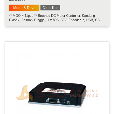
Motor & Drive
Controllers
** MOQ = 11pcs ** Brushed DC Motor Controller, Kandang
Plastik, Saluran Tunggal, 1 x 80A, 30V, Encoder in, USB, CAN.
** Kabel CABLE-DS9, BOB15, RC2 tidak termasuk. Pesan
secara terpisah ** Kontroler Roboteq MDC1xxx merupakan
produk yang dirancang untuk m.....