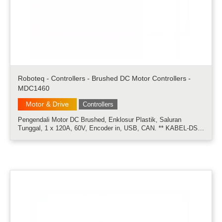
Roboteq - Controllers - Brushed DC Motor Controllers -
MDC1460
Motor & Drive
Controllers
Pengendali Motor DC Brushed, Enklosur Plastik, Saluran
Tunggal, 1 x 120A, 60V, Encoder in, USB, CAN. ** KABEL-DS9,
papan BOB15, kabel RC2 tidak termasuk. Pesan secara
terpisah ** Kontroler Roboteq MDC14xx dirancang untuk
mengubah perintah yang diterima d.....