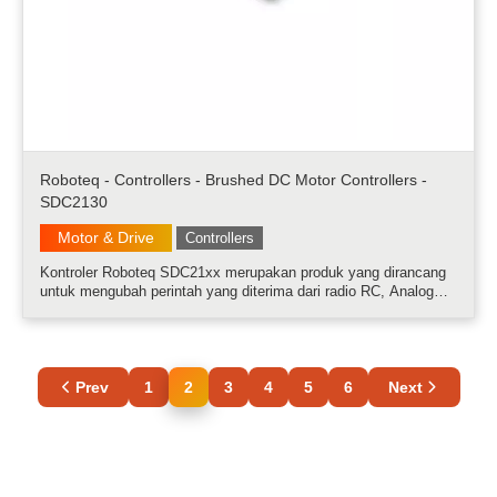
Roboteq - Controllers - Brushed DC Motor Controllers -
SDC2130
Motor & Drive
Controllers
Kontroler Roboteq SDC21xx merupakan produk yang dirancang
untuk mengubah perintah yang diterima dari radio RC, Analog
Joystick, modem nirkabel, PC (melalui RS232 atau USB) atau
komputer mikro menjadi tegangan tinggi dan output arus tinggi
untuk mengendara.....
Prev
1
2
3
4
5
6
Next