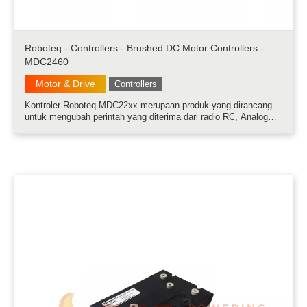
Roboteq - Controllers - Brushed DC Motor Controllers -
MDC2460
Motor & Drive
Controllers
Kontroler Roboteq MDC22xx merupaan produk yang dirancang
untuk mengubah perintah yang diterima dari radio RC, Analog
Joystick, modem nirkabel, PC (melalui RS232 atau USB) atau
komputer mikro menjadi tegangan tinggi dan output arus tinggi
untuk mengendarai.....