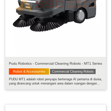
Pudu Robotics - Commercial Cleaning Robots - MT1 Series
Robot & Accessories
Commercial Cleaning Robots
PUDU MT1 adalah robot penyapu bertenaga AI pertama di dunia,
yang dirancang untuk menangani area dalam ruangan dengan
luas berkisar antara 500 hingga 25.000 m². Robot ini dibuat
secara khusus untuk menangani berbagai jenis kotoran, mulai
dari debu halus hingga benda-benda berukuran besar......