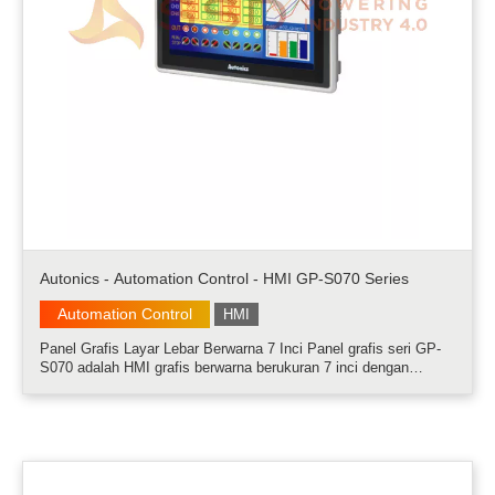
Autonics - Automation Control - HMI GP-S070 Series
Automation Control
HMI
Panel Grafis Layar Lebar Berwarna 7 Inci Panel grafis seri GP-
S070 adalah HMI grafis berwarna berukuran 7 inci dengan
operasi layar sentuh yang simpel dan beragam operasi user-
friendly. Panel grafis dapat mengontrol dan memantau beagam
perangkat melalui .....