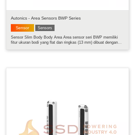
Autonics - Area Sensors BWP Series
Sensor
Sensors
Sensor Slim Body Body Area Area sensor seri BWP memiliki
fitur ukuran bodi yang flat dan ringkas (13 mm) dibuat dengan
bahan plastik yang kuat PC/ABS (Polycarbonate/Acrylonitrile
Butadiene Styrene). Sensor menggunakan lensa fresnel dengan
performa tinggi.....