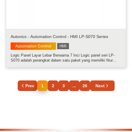
Autonics - Automation Control - HMI LP-S070 Series
Automation Control
HMI
Logic Panel Layar Lebar Berwarna 7 Inci Logic panel seri LP-
S070 adalah perangkat dalam satu paket yang memiliki fitur
fungsi HMI, PLC dan modul I/O. Logic panel ini memiliki fitur
tampilan LCD berwarna berlayar lebar 7 inci dengan fungsi layar
sentuh. U.....
Prev
1
2
3
...
26
Next