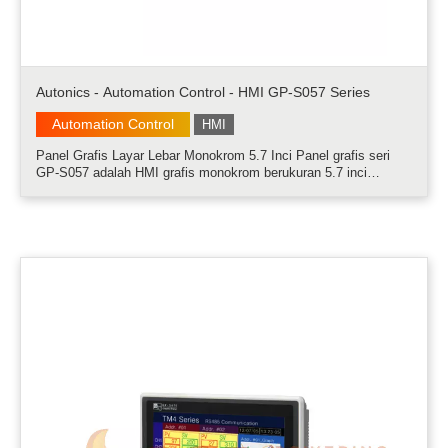
Autonics - Automation Control - HMI GP-S057 Series
Automation Control
HMI
Panel Grafis Layar Lebar Monokrom 5.7 Inci Panel grafis seri
GP-S057 adalah HMI grafis monokrom berukuran 5.7 inci
dengan operasi yang simpel dan beragam operasi user-friendly.
Panel grafis dapat menampilkan hingga 1590 karakter per layar,
dan pengguna d.....