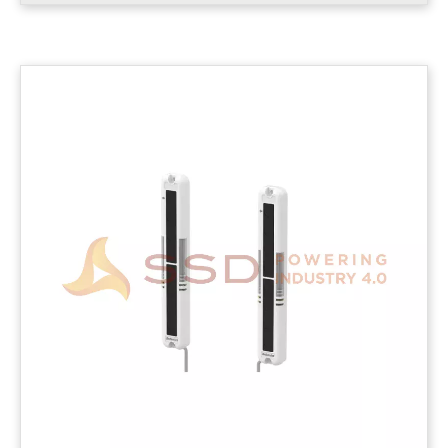
Tersedia 14 konfigurasi yang berbeda berdasarkan jumlah optik,
poros optik, dan .....