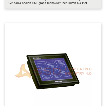
GP-S044 adalah HMI grafis monokrom berukuran 4.4 inci
dengan operasi yang simpel dan beragam operasi user-friendly.
Panel grafis dapat menampilkan hingga 400 karakter per layar,
dan pengguna da.....