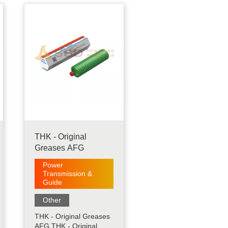
fretting yang luar biasa
tinggi karena penambah
konsistensi berbasis
urea dan aditif khusus
serta oli sintetis
bermutu tinggi sebagai
oli dasar......
THK - Original
Greases AFG
Power
Transmission &
Guide
Other
THK - Original Greases
AFG THK - Original