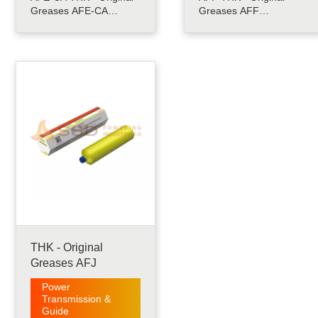
Greases AFE-CA
Greases AFF
menggunakan urea
menggunakan oli
sebagai enchanter
sintetis berkualitas
konsistensi dan minyak
tinggi, pengental
sintetis bermutu tinggi
berbasis lithium, dan
sebagai minyak dasar.
aditif khusus. Hal ini
ini memiliki karakteristik
menghasilkan tahanan
generatif debu rendah
gulir yang stabil,
dan karenanya
pembentukan debu
memberikan minyak
rendah, dan ketahanan
yang coco.....
terhadap fretting yan.....
THK - Original
Greases AFJ
Power
Transmission &
Guide