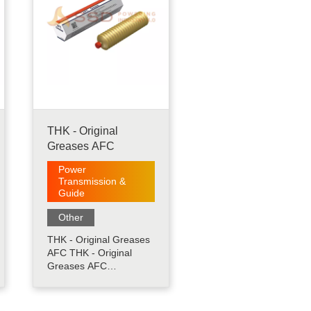
THK - Original
Greases AFC
Power
Transmission &
Guide
Other
THK - Original Greases
AFC THK - Original
Greases AFC
merupakan produk
yang memiliki
ketahanan korosi