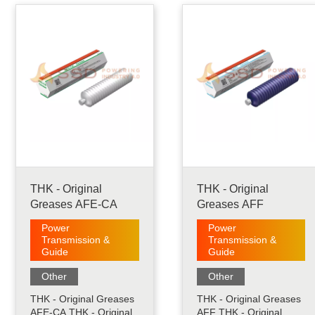
sintetis bermutu tinggi
mineral olahan sebagai
sebagai minyak dasar
minyak dasar dan
dan penambah
penambah konsistensi
konsistensi berbasis
berbasis lithium. Ini
urea......
unggul dalam properti
tekanan ekstrim dan
stabilitas.....
THK - Original
THK - Original
Greases AFE-CA
Greases AFF
Power
Power
Transmission &
Transmission &
Guide
Guide
Other
Other
THK - Original Greases
THK - Original Greases
AFE-CA THK - Original
AFF THK - Original