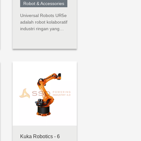
Robot & Accessories
Universal Robots UR5e
adalah robot kolaboratif
industri ringan yang
dibuat untuk aplikasi
tugas menengah
(hingga 5 kg). Robot
serba guna ini dibangun
dengan
mempertimbangkan
fleksibilitas dan
kemampuan
beradaptasi. UR5e
dirancang untuk
integrasi tanpa bat...
Kuka Robotics - 6