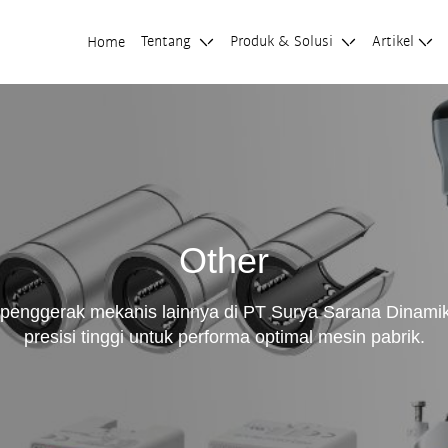
Tentang
Produk & Solusi
Artikel
Home
Other
penggerak mekanis lainnya di PT Surya Sarana Dinamik
presisi tinggi untuk performa optimal mesin pabrik.