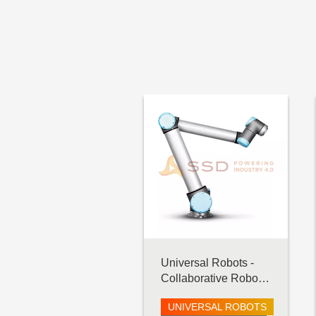
ELSHIN
SOLOMON
Automation Control, Motor &
Drive
MITSUBISHI ELECTRIC
AUTONICS
WEIDMULLER
ORIENTAL MOTOR
COOL MUSCLE
APEX DYNAMICS
Universal Robots -
Collaborative Robot -
CKD
UR10 e-Series
UNIVERSAL ROBOTS
ESI TECHNOLOGY