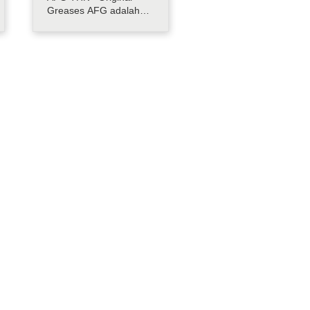
Greases AFG adalah
gemuk bermutu tinggi
untuk Ball Screw yang
menggunakan minyak
sintetis bermutu tinggi
sebagai minyak dasar
dan penambah
konsistensi berbasis
urea, sehingga unggul
dalam karakteristik
pembangkit.....