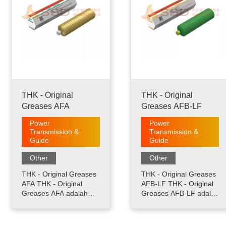
THK - Original
THK - Original
Greases AFA
Greases AFB-LF
Power
Power
Transmission &
Transmission &
Guide
Guide
Other
Other
THK - Original Greases
THK - Original Greases
AFA THK - Original
AFB-LF THK - Original
Greases AFA adalah
Greases AFB-LF adalah
gemuk bermutu tinggi
minyak untuk keperluan
dan tahan lama yang
umum yang
menggunakan minyak
menggunakan minyak