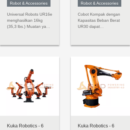
Robot & Accessories
Robot & Accessories
Universal Robots UR16e
Cobot Kompak dengan
menghasilkan 16kg
Kapasitas Beban Berat
(35,3 lbs.) Muatan yang
UR30 dapat
mengesankan dalam
mengangkat beban
jejak kecil, dan sangat
berat sambil
ideal untuk digunakan
mempertahankan
dalam pemeliharaan
ukuran kompak dalam
alat berat, penanganan
lingkungan kolaboratif.
material, pengemasan,
Dengan kapasitas
dan aplikasi penggerak
angkat 30 kg dan
sekrup dan mur. Robot
jangkauan 1300 mm,
pembangkit tenaga...
robot ini dapat
menangani mesin yang
lebih besar,
mempaletka...
Kuka Robotics - 6
Kuka Robotics - 6