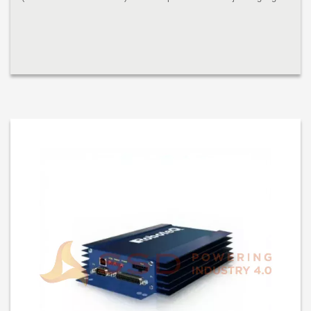
tinggi dan output arus tinggi untuk mengendarai satu atau dua
motor...