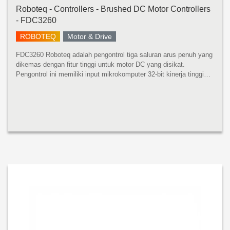
Roboteq - Controllers - Brushed DC Motor Controllers
- FDC3260
ROBOTEQ
Motor & Drive
FDC3260 Roboteq adalah pengontrol tiga saluran arus penuh yang
dikemas dengan fitur tinggi untuk motor DC yang disikat.
Pengontrol ini memiliki input mikrokomputer 32-bit kinerja tinggi
dan input encoder quadrature untuk melakukan algoritma kontrol
gerak ...