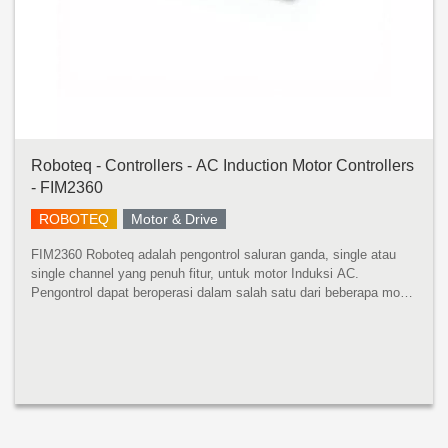
Roboteq - Controllers - AC Induction Motor Controllers
- FIM2360
ROBOTEQ
Motor & Drive
FIM2360 Roboteq adalah pengontrol saluran ganda, single atau
single channel yang penuh fitur, untuk motor Induksi AC.
Pengontrol dapat beroperasi dalam salah satu dari beberapa mode
untuk merasakan posisi rotor dan kekuatan urutan pada 3 belitan
motor unt...