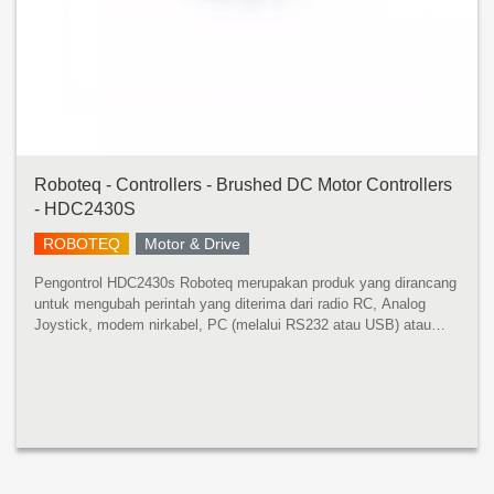
Roboteq - Controllers - Brushed DC Motor Controllers
- HDC2430S
ROBOTEQ
Motor & Drive
Pengontrol HDC2430s Roboteq merupakan produk yang dirancang
untuk mengubah perintah yang diterima dari radio RC, Analog
Joystick, modem nirkabel, PC (melalui RS232 atau USB) atau
komputer mikro menjadi tegangan tinggi dan output arus tinggi
untuk mengenda...