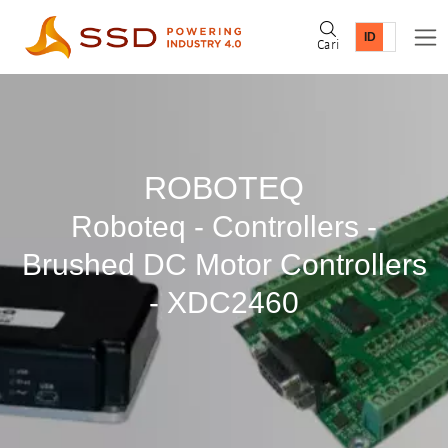
Cari
ROBOTEQ
Roboteq - Controllers -
Brushed DC Motor Controllers
- XDC2460