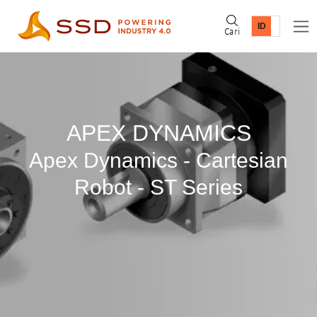
Cari
APEX DYNAMICS
Apex Dynamics - Cartesian
Robot - ST Series