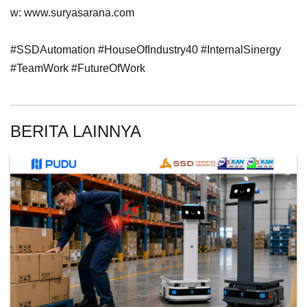
w: www.suryasarana.com
#SSDAutomation #HouseOfIndustry40 #InternalSinergy
#TeamWork #FutureOfWork
BERITA LAINNYA