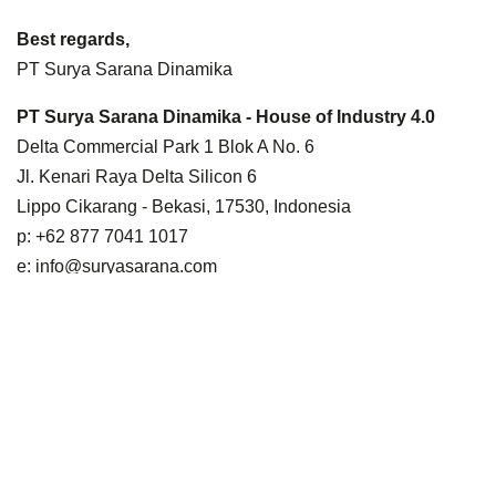
Best regards,
PT Surya Sarana Dinamika
PT Surya Sarana Dinamika - House of Industry 4.0
Delta Commercial Park 1 Blok A No. 6
Jl. Kenari Raya Delta Silicon 6
Lippo Cikarang - Bekasi, 17530, Indonesia
p: +62 877 7041 1017
e:
info@suryasarana.com
w:
www.suryasarana.com
#SSDAutomation #PUDU #AutonomousMobileRobot
#DeliveryRobot #CleaningRobot
ACARA LAINNYA