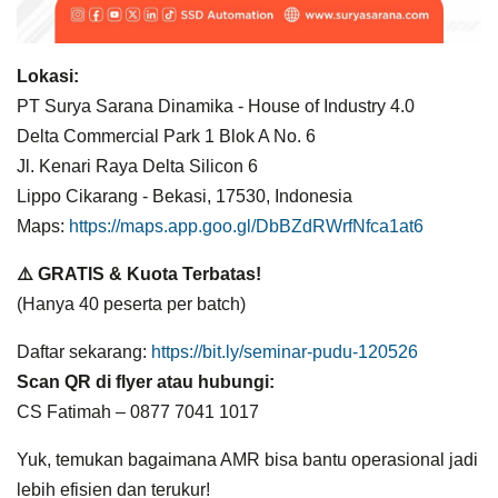
Lokasi:
PT Surya Sarana Dinamika - House of Industry 4.0
Delta Commercial Park 1 Blok A No. 6
Jl. Kenari Raya Delta Silicon 6
Lippo Cikarang - Bekasi, 17530, Indonesia
Maps:
https://maps.app.goo.gl/DbBZdRWrfNfca1at6
⚠️ GRATIS & Kuota Terbatas!
(Hanya 40 peserta per batch)
Daftar sekarang:
https://bit.ly/seminar-pudu-120526
Scan QR di flyer atau hubungi:
CS Fatimah – 0877 7041 1017
Yuk, temukan bagaimana AMR bisa bantu operasional jadi
lebih efisien dan terukur!