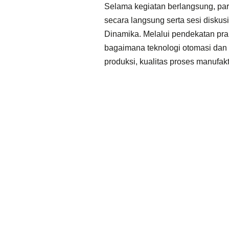
Selama kegiatan berlangsung, par
secara langsung serta sesi diskusi
Dinamika. Melalui pendekatan pr
bagaimana teknologi otomasi dan d
produksi, kualitas proses manufaktu
digital.
Kunjungan industri ini tidak han
tetapi juga memberikan gambaran
kerja modern. Dengan demikian, 
sebagai tenaga kerja vokasi yang
terhadap perkembangan teknologi, 
kebutuhan industri masa depan.
Sebagai
House of Industry 4.0
, 
menjadi mitra strategis bagi dunia
mempercepat transformasi industri