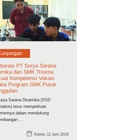
Kunjungan
aborasi PT Surya Sarana
amika dan SMK Trisima
kuat Kompetensi Vokasi
alui Program SMK Pusat
nggulan
urya Sarana Dinamika (SSD
ation) terus memperkuat
tmennya dalam mendukung
mbangan ....
Kamis, 11 Juni 2026