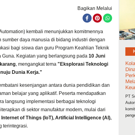
Bagikan Melalui
Automation) kembali menunjukkan komitmennya
umber daya manusia di bidang industri dengan
asi bagi siswa dan guru Program Keahlian Teknik
ya Guna. Kegiatan yang berlangsung pada
10 Juni
Kol
ikarang
, mengangkat tema
"Eksplorasi Teknologi
Din
enuju Dunia Kerja."
Per
Mel
embatani kesenjangan antara dunia pendidikan dan
Keu
aman belajar yang aplikatif. Peserta mendapatkan
PT S
a langsung implementasi berbagai teknologi
Autom
komi
diterapkan di sektor manufaktur modern, mulai dari
penge
nternet of Things (IoT), Artificial Intelligence (AI),
 terintegrasi.