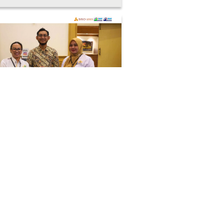
Kunjungan
Surya Sarana Dinamika
ng Transformasi Digital
stri pada Mukab ke-8 Kadin
upaten Bekasi 2026
ksanaan Musyawarah Kabupaten
b) ke-8 Kamar Dagang dan Industri
n) Indonesia Kabupaten ....