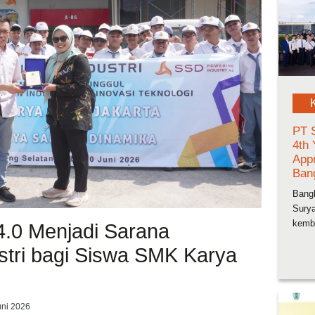
PT 
4th
Appr
Ban
Bangk
Sury
kemba
4.0 Menjadi Sarana
stri bagi Siswa SMK Karya
uni 2026