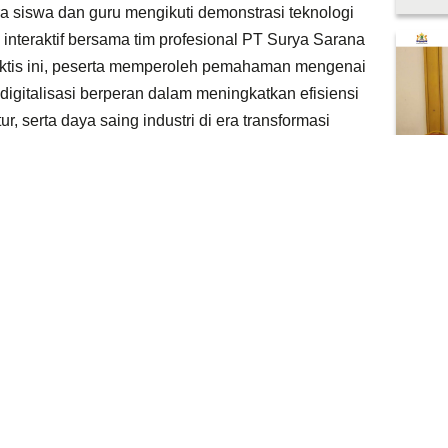
a siswa dan guru mengikuti demonstrasi teknologi
 interaktif bersama tim profesional PT Surya Sarana
aktis ini, peserta memperoleh pemahaman mengenai
igitalisasi berperan dalam meningkatkan efisiensi
r, serta daya saing industri di era transformasi
ya memperkenalkan perkembangan teknologi terkini,
 mengenai kompetensi yang dibutuhkan oleh dunia
para siswa diharapkan mampu mempersiapkan diri
 memiliki keterampilan teknis, kemampuan adaptasi
PT 
Duku
serta pola pikir inovatif yang sesuai dengan
Indu
Kab
Pela
PT Surya Sarana Dinamika terus berkomitmen
(Muka
 pendidikan, industri, dan pemerintah dalam
(Kadi
 di Indonesia. Melalui berbagai program edukasi,